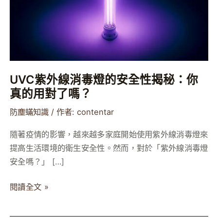
消
毒
燈
的
安
全
UVC紫外線消毒燈的安全性揭秘：你
性
真的用對了嗎？
揭
防塵蟎知識
/ 作者:
contentar
秘：
你
隨著疫情的影響，越來越多家庭開始使用紫外線消毒燈來
真
提高生活環境的衛生安全性。然而，對於「紫外線消毒燈
的
安全嗎？」 […]
用
對
閱讀全文 »
了
嗎？