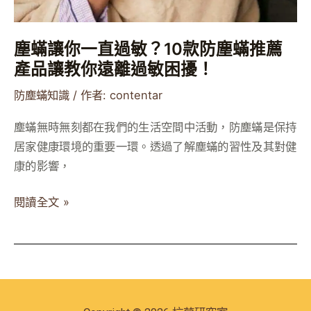
款
防
塵蟎讓你一直過敏？10款防塵蟎推薦
塵
產品讓教你遠離過敏困擾！
蟎
推
防塵蟎知識
/ 作者:
contentar
薦
塵蟎無時無刻都在我們的生活空間中活動，防塵蟎是保持
產
居家健康環境的重要一環。透過了解塵蟎的習性及其對健
品
康的影響，
讓
教
閱讀全文 »
你
遠
離
過
敏
困