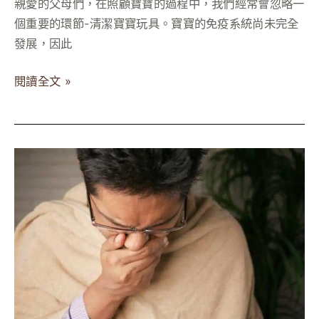
親愛的父母們，在照顧寶寶的過程中，我們經常會忽略一
最
個重要的環節-清潔寶寶玩具。寶寶的免疫系統尚未完全
有
發展，因此
效
的
閱讀全文 »
清
潔
方
法！
塵
蟎
讓
你
一
直
過
敏？
10