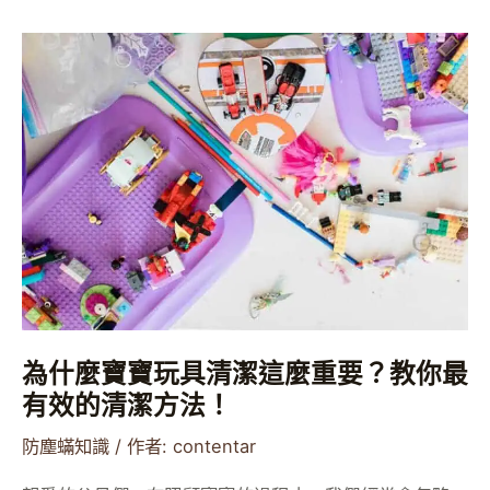
為
什
麼
寶
寶
玩
具
清
潔
這
麼
為什麼寶寶玩具清潔這麼重要？教你最
重
有效的清潔方法！
要？
教
防塵蟎知識
/ 作者:
contentar
你