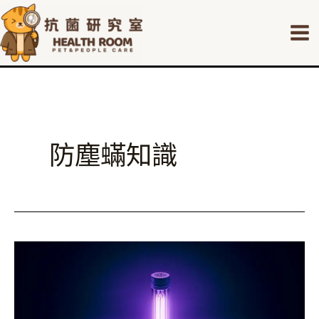
跳
Mai
至
Me
主
要
內
容
防塵蟎知識
UVC
紫
外
線